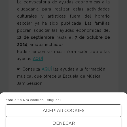
La convocatoria de ayudas económicas a la
ciudadanía para realizar estas actividades
culturales y artísticas fuera del horario
escolar ya ha sido publicada. Las familias
podrán solicitar las ayudas económicas del
12 de septiembre
hasta el
7 de octubre de
2024
, ambos incluidos.
Podeís encontrar más información sobre las
ayudas
AQUÍ
.
☛ Consulta
AQUÍ
las ayudas a la formación
musical que ofrece la Escuela de Música
Jam Session.
Este sitio usa cookies.
[english]
SHARE
ACEPTAR COOKIES
DENEGAR