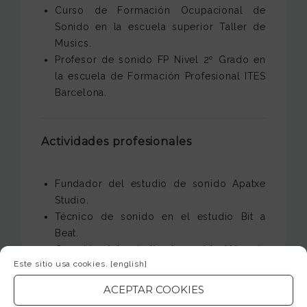
Curso de Formación Ocupacional de
Sonido en la escuela superior Taller de
Musics.
Profesor de sonido FP Nivel 2º Grado en
la escuela de Formación Profesional ITES
Barcelona.
Actividades profesionales
Fundador del estudio de sonido Apatxe
Studio.
Técnico de sonido en el estudio Bit a
Beat.
Creación del estudio de sonido Nómada
Este sitio usa cookies.
[english]
57.
Dirección técnica y producción musical
ACEPTAR COOKIES
en Cernícalo Producciones SAC.