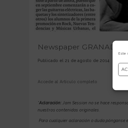
Newspaper GRANADA HO
Este 
Publicado el 21 de agosto de 2014
AC
Accede al Artículo completo
*
Aclaración:
Jam Session no se hace responsab
nuestros contenidos originales.
Para cualquier aclaración o duda pónganse e