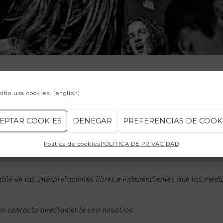
Y (21/08/2014)
sitio usa cookies.
[english]
EPTAR COOKIES
DENEGAR
PREFERENCIAS DE COOK
Política de cookies
POLÍTICA DE PRIVACIDAD
le de las interpretaciones libres e independientes que los med
n contacto directamente con nosotros.