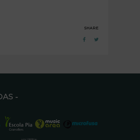
SHARE
AS ⁃