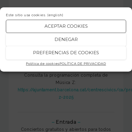
Este sitio usa cookies.
[english]
Venus Voice
17/01/25 – 18:30 h ➤ Centre Cívic J.M. Trias i
ACEPTAR COOKIES
Peitx
03/02/25 – 19 h ➤ Centre Cívic Casa
DENEGAR
Orlandai
PREFERENCIAS DE COOKIES
13/02/25 – 19 h ➤ Centre Cívic Vil·la Florida
Política de cookies
POLÍTICA DE PRIVACIDAD
Consulta la programación completa de
Música Z:
https://ajuntament.barcelona.cat/centrescivics/ca/p
z-2025
–
Entrada
–
Conciertos gratuitos y abiertos para todos