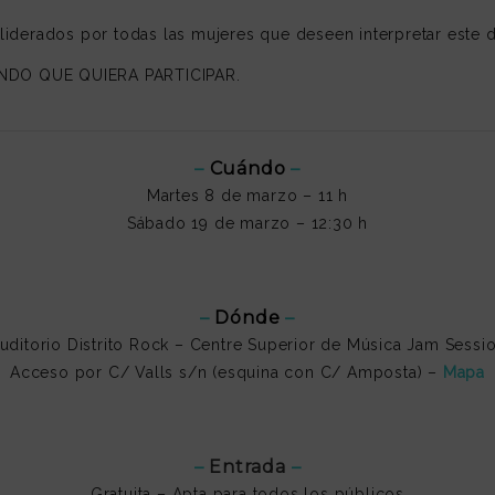
iderados por todas las mujeres que deseen interpretar este d
NDO QUE QUIERA PARTICIPAR.
–
Cuándo
–
Martes 8 de marzo – 11 h
Sábado 19 de marzo – 12:30 h
–
Dónde
–
uditorio Distrito Rock – Centre Superior de Música Jam Sessi
Acceso por C/ Valls s/n (esquina con C/ Amposta) –
Mapa
–
Entrada
–
Gratuita – Apta para todos los públicos