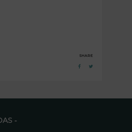
SHARE
AS ⁃