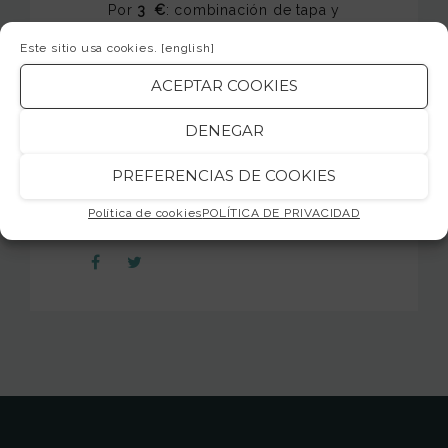
Por
3 €
: combinación de tapa y
consumición
Este sitio usa cookies.
[english]
ACEPTAR COOKIES
¡Os esperamos!
DENEGAR
jamsession.cat
PREFERENCIAS DE COOKIES
Política de cookies
POLÍTICA DE PRIVACIDAD
SHARE