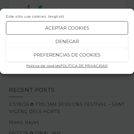
Este sitio usa cookies.
[english]
ACEPTAR COOKIES
DENEGAR
SEARCH
PREFERENCIAS DE COOKIES
Política de cookies
POLÍTICA DE PRIVACIDAD
RECENT POSTS
07/18/26 ✪ 17th JAM SESSIONS FESTIVAL – SANT
VICENÇ DELS HORTS
Morris Hayes
06/21/26 ✪ FINAL JAM