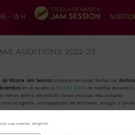
TMAS AUDITIONS 2022-23
a de Música Jam Session
preparan en estas fechas las
Audici
diciembre
en el auditorio
Distrito Rock
de nuestra escuela s
tes temas dentro del ámbito de las músicas más actuales.
e muy acogedor, acompañados de familiares, amigos y profes
sitio usa cookies.
[english]