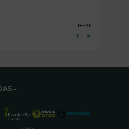
SHARE
AS ⁃