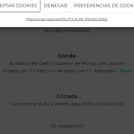
EPTAR COOKIES
DENEGAR
PREFERENCIAS DE COOK
–
Cuándo
–
Miércoles 21 de diciembre – 18 h
Política de cookies
POLÍTICA DE PRIVACIDAD
Viernes 23 de diciembre – 18 h
Se ruega puntualidad
–
Dónde
–
Auditorio del Centro Superior de Música Jam Session
Acceso por C/ Valls s/n (esquina con C/ Amposta) –
Mapa
–
Entrada
–
Concierto gratuito y abierto para todos los públicos
¡Os esperamos!