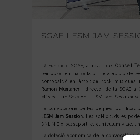
SGAE I ESM JAM SESS
La
Fundació SGAE
, a través del
Consell Te
per posar en marxa la primera edició de l
composició en l’àmbit del rock, músiques u
Ramon Muntaner
, director de la SGAE a C
Música Jam Session i l’ESM Jam Session) van
La convocatòria de les beques (bonificaci
l’ESM Jam Session.
Les sol·licituds es pod
DNI, NIE o passaport, el currículum vitae, un
La dotació econòmica de la convocatòria é