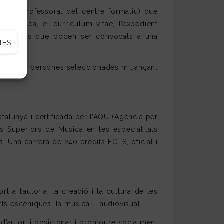
 i de professorat del centre formatiu) que
 lliurada, el currículum vitae, l’expedient
e candidats que poden ser convocats a una
IES
una de les persones seleccionades mitjançant
talunya i certificada per l’AQU (Agència per
ics Superiors de Música en les especialitats
. Una carrera de 240 crèdits ECTS, oficial i
 a l’autoria, la creació i la cultura de les
ts escèniques, la música i l’audiovisual.
s d’autor, i posicionar i promoure socialment