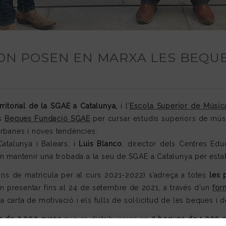
ION POSEN EN MARXA LES BEQU
rritorial de la SGAE a Catalunya,
i l’
Escola Superior de Músic
es
Beques Fundació SGAE
per cursar estudis superiors de músi
rbanes i noves tendències.
atalunya i Balears, i
Luis Blanco
, director dels Centres Ed
 mantenir una trobada a la seu de SGAE a Catalunya per establir
ons de matrícula per al curs 2021-2022) s’adreça a totes
les 
en presentar fins al 24 de setembre de 2021, a través d’un
for
a carta de motivació i els fulls de sol·licitud de les beques i
s de 3.000 euros
que es distribueixen en
3 beques de 1.000 