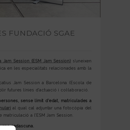
ES FUNDACIÓ SGAE
a Jam Session (ESM Jam Session)
s’uneixen
ca en les especialitats relacionades amb la
ucatius Jam Session a Barcelona (Escola de
 futures línies d’actuació i col·laboració.
persones, sense límit d’edat, matriculades a
mulari
al qual cal adjuntar una fotocòpia del
 de matriculació a l’ESM Jam Session.
euros cadascuna.