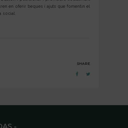
tren en oferir beques i ajuts que fomentin el
a social.
SHARE
AS ⁃